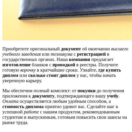
Приобретите оригинальный
документ
об окончании
высшего
учебного заведения
или
техникума
с
регистрацией
в
государственных органах. Наша
компания
предлагает
изготовление
бланков с
проводкой
в реестры. Получите
готовую
корочку
в кратчайшие сроки. Узнайте,
где купить
диплом
или
сколько стоит диплом
у нас, чтобы начать
уверенную карьеру.
Мы обеспечим полный комплект: от
покупки
до получения
приложения к
документу
, подтверждающего вашу
учебу
.
Оплата
осуществляется любым удобным способом, а
стоимость диплома
приятно удивит вас. Сделайте шаг к
успешной
работе
с нашим продуктом, рекомендованным
студентам и выпускникам, готовым повысить свои шансы на
рынке труда.