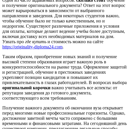
Один из часто задаваемых вопросов:
сколько стоит
обучение
и получение оригинального документа? Ответ на этот вопрос
может варьироваться в зависимости от выбранного
направления и заведения. Для некоторых студентов важно,
чтобы обучение было не только качественным, но и
недорогим. Существуют различные приложения и условия
для оплаты, которые делают ведение учебы более доступным,
включая доставку всех необходимых материалов на дом.
Узнать про
где купить
и стоимость можно на сайте
https://originality-diploma24.com
.
Таким образом, приобретение новых знаний и получение
высокой степени образования играет важную роль в
конкурентоспособности на рынке труда. Оформление защитой
и регистрацией, обучение в престижных заведениях
укрепляют позиции кандидатов и повышают их
привлекательность в глазах работодателей. В вопросах выбора
оригинальной корочки
важно учитывать все аспекты: от
репутации заведения до готового документа,
соответствующего всем требованиям.
Получение важного документа об окончании вуза открывает
перед многими новые профессиональные горизонты. Однако,
достижение заветной мечты часто сопряжено с большими
временными и финансовыми затратами. На сегодняшний день
существуют компании, предлагающие легальные способы