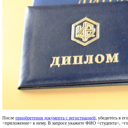
После
приобретения документа с регистрацией
, убедитесь в е
<приложение> к нему. В запросе укажите ФИО <студента>, <го