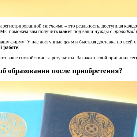
 зарегистрированной
степенью
– это реальность, доступная кажд
. Мы поможем вам получить
макет
под ваши нужды с
проводкой
в
 нашу фирму! У нас доступные
цены
и быстрая доставка по всей 
ой
работе
!
то ваше спокойствие за результаты. Закажите свой оригинал сег
об образовании после приобретения?