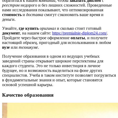
обратиться к нашей
компании
, чтобы
заказать диплом
с
реестром
недорого и без лишних сложностей. Проведенные
нами исследования показывают, что оптимизированная
стоимость
и
доставка
смогут сэкономить ваше время и
деньги.
Узнайте,
где купить
оригинал
и сколько стоит готовый
документ
, на нашем сайте:
https://premialnie-diplom24.com/
.
Пройдите через быстрое оформление
оплаты
, и получите
настоящий
образец
, пригодный для использования в любом
вузе
или
техникуме
.
Получение образования в одном из ведущих учебных
заведений страны открывает широкие перспективы для
каждого студента. Это не только инвестиция в личное
будущее, но и возможность выделиться на фоне других
специалистов. Учеба в таком институте позволяет погрузиться
в фундаментальные знания и опыт, которые становятся
основой успешной карьеры.
Качество образования