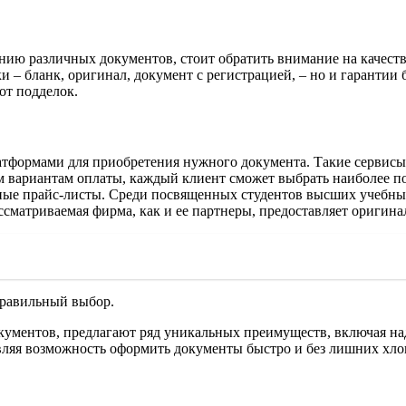
ию различных документов, стоит обратить внимание на качест
и – бланк, оригинал, документ с регистрацией, – но и гарантии 
от подделок.
атформами для приобретения нужного документа. Такие сервисы 
м вариантам оплаты, каждый клиент сможет выбрать наиболее по
ные прайс-листы. Среди посвященных студентов высших учебных 
сматриваемая фирма, как и ее партнеры, предоставляет оригин
 правильный выбор.
ументов, предлагают ряд уникальных преимуществ, включая на
вляя возможность оформить документы быстро и без лишних хло