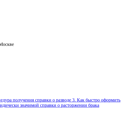
 Москве
цедура получения справки о разводе 3. Как быстро оформить
ридически значимой справки о расторжении брака