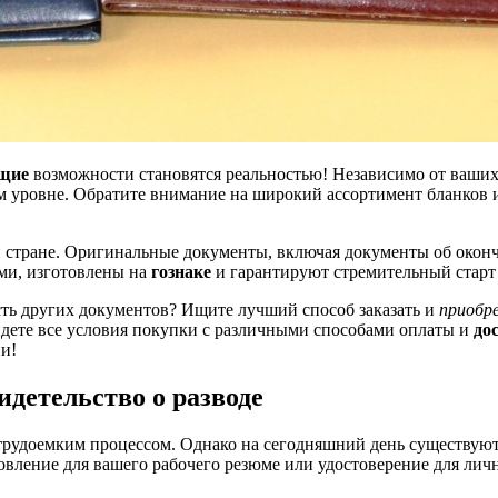
щие
возможности становятся реальностью! Независимо от ваших
м уровне. Обратите внимание на широкий ассортимент бланков 
й стране. Оригинальные документы, включая документы об око
ми, изготовлены на
гознаке
и гарантируют стремительный старт
сть других документов? Ищите лучший способ заказать и
приобр
найдете все условия покупки с различными способами оплаты и
до
ни!
детельство о разводе
трудоемким процессом. Однако на сегодняшний день существуют
бновление для вашего рабочего резюме или удостоверение для л