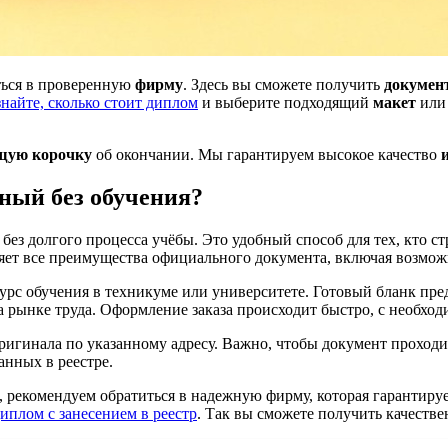
ться в проверенную
фирму
. Здесь вы сможете получить
докумен
найте, сколько стоит диплом
и выберите подходящий
макет
ил
щую корочку
об окончании. Мы гарантируем высокое качество
ный без обучения?
ез долгого процесса учёбы. Это удобный способ для тех, кто с
ляет все преимущества официального документа, включая возмож
урс обучения в техникуме или университете. Готовый бланк пред
 рынке труда. Оформление заказа происходит быстро, с необход
оригинала по указанному адресу. Важно, чтобы документ проходи
анных в реестре.
ом, рекомендуем обратиться в надежную фирму, которая гаранти
плом с занесением в реестр
. Так вы сможете получить качеств