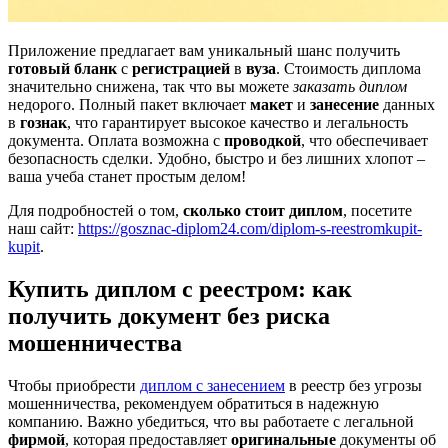
Приложение предлагает вам уникальный шанс получить
готовый бланк
с
регистрацией
в
вуза
. Стоимость диплома
значительно снижена, так что вы можете
заказать диплом
недорого. Полный пакет включает
макет
и
занесение
данных
в
гознак
, что гарантирует высокое качество и легальность
документа. Оплата возможна с
проводкой
, что обеспечивает
безопасность сделки. Удобно, быстро и без лишних хлопот –
ваша учеба станет простым делом!
Для подробностей о том,
сколько стоит диплом
, посетите
наш сайт:
https://gosznac-diplom24.com/diplom-s-reestromkupit-
kupit
.
Купить диплом с реестром: как
получить документ без риска
мошенничества
Чтобы приобрести
диплом с занесением
в реестр без угрозы
мошенничества, рекомендуем обратиться в надежную
компанию. Важно убедиться, что вы работаете с легальной
фирмой
, которая предоставляет
оригинальные
документы об