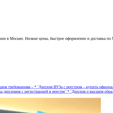
ии в Москве. Низкие цены, быстрое оформление и доставка по
шим требованиям – * `Диплом ВУЗа с реестром – купить официал
а дипломов с регистрацией в реестре` * `Диплом о высшем образ