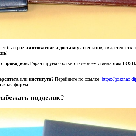
ает быстрое
изготовление
и
доставку
аттестатов, свидетельств 
ень
!
с
проводкой
. Гарантируем соответствие всем стандартам
ГОЗН
ерситета
или
института
? Перейдите по ссылке:
https://gosznac-d
дежная
фирма
!
избежать подделок?