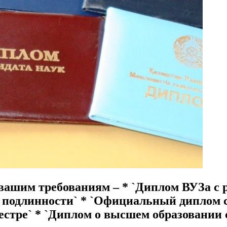
вашим требованиям – * `Диплом ВУЗа с р
 подлинности` * `Официальный диплом с 
естре` * `Диплом о высшем образовании с