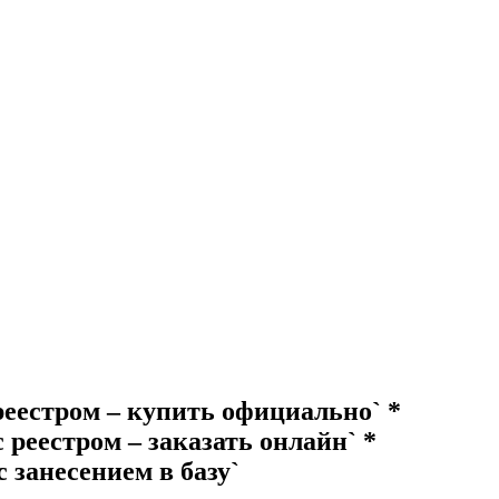
еестром – купить официально` *
реестром – заказать онлайн` *
 занесением в базу`