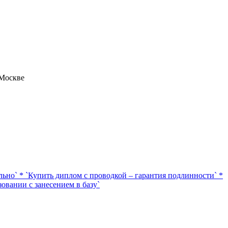
 Москве
ьно` * `Купить диплом с проводкой – гарантия подлинности` *
овании с занесением в базу`